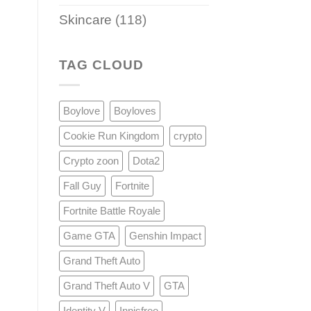
Skincare
(118)
TAG CLOUD
Boylove
Boyloves
Cookie Run Kingdom
crypto
Crypto zoon
Dota2
Fall Guy
Fortnite
Fortnite Battle Royale
Game GTA
Genshin Impact
Grand Theft Auto
Grand Theft Auto V
GTA
Identity V
Innisfree