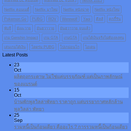
Manhwa BL คอมเมดี้
Manhwa BL จบแล้ว
Netflix 2025
Netflix คอมเมดี้
Netflix มาใหม่
Netflix หนังน่าดู
Netflix หนังใหม่
Pokemon Go
PUBG
ROV
Werewolf
Yaoi
คีลส์
คุกกี้รัน
พับจี
มังงะวาย
มันฮวาวาย
มันฮวาวาย จบแล้ว
เกม Genshin Impact
เกม GTA
เกมGTA
เกมได้เงินจริงไม่ต้องลงทุน
เล่นเกมได้เงิน
โดดร่ม PUBG
โปเกม่อนโก
ไอเดน
Latest Posts
23
Oct
ผลิตถุงกระดาษ ไม่ใช่แค่บรรจุภัณฑ์ แต่เป็นภาพลักษณ์
ของแบรนด์
15
Oct
บ้านพักพูลวิลล่าพัทยา ราคาถูก แต่บรรยากาศหลักล้าน
พูลวิลล่า พัทยา
25
Sep
รวมหนี้เป็นก้อนเดียว คืออะไร ? การรวมหนี้เป็นก้อนเดียว