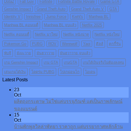
Dota2
Fall Guy
Fortnite
Fortnite Battle Royale
Game GTA
Genshin Impact
Grand Theft Auto
Grand Theft Auto V
GTA
Identity V
Innisfree
Jump Force
Kiehl's
Manhwa BL
Manhwa BL คอมเมดี้
Manhwa BL จบแล้ว
Netflix 2025
Netflix คอมเมดี้
Netflix มาใหม่
Netflix หนังน่าดู
Netflix หนังใหม่
Pokemon Go
PUBG
ROV
Werewolf
Yaoi
คีลส์
คุกกี้รัน
พับจี
มังงะวาย
มันฮวาวาย
มันฮวาวาย จบแล้ว
เกม Genshin Impact
เกม GTA
เกมGTA
เกมได้เงินจริงไม่ต้องลงทุน
เล่นเกมได้เงิน
โดดร่ม PUBG
โปเกม่อนโก
ไอเดน
Latest Posts
23
Oct
ผลิตถุงกระดาษ ไม่ใช่แค่บรรจุภัณฑ์ แต่เป็นภาพลักษณ์
ของแบรนด์
15
Oct
บ้านพักพูลวิลล่าพัทยา ราคาถูก แต่บรรยากาศหลักล้าน